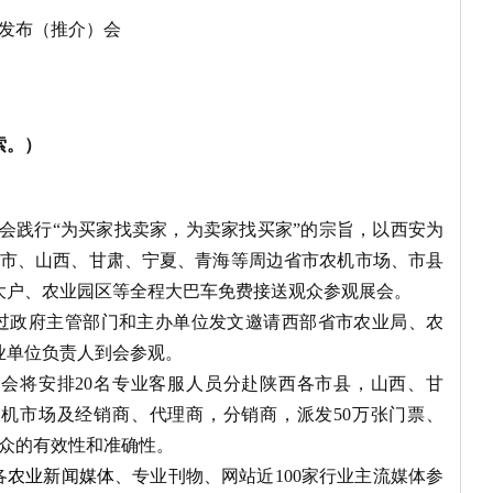
发布（推介）会
索。）
会践行“为买家找卖家，为卖家找买家”的宗旨，以西安为
市、山西、甘肃、宁夏、青海等周边省市农机市场、市县
大户、农业园区等全程大巴车免费接送观众参观展会。
过政府主管部门和主办单位发文邀请西部省市农业局、农
业单位负责人到会参观。
委会将安排
20
名专业客服人员分赴陕西各市县，山西、甘
农机市场及经销商、代理商，分销商，派发
50
万张门票、
众的有效性和准确性。
各
农业新闻媒体
、专业刊物、网站近100家行业主流媒体参