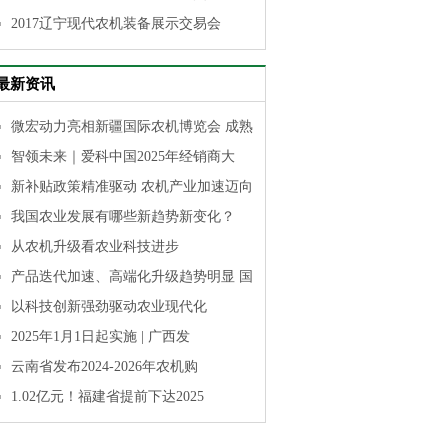
山）国际蔬菜产业博
2017辽宁现代农机装备展示交易会
览会
[详情]
2018世界精准农业航
最新资讯
空大会暨第九届农业
航空技术装
微宏动力亮相新疆国际农机博览会 成熟
[详情]
智领未来｜爱科中国2025年经销商大
新补贴政策精准驱动 农机产业加速迈向
我国农业发展有哪些新趋势新变化？
从农机升级看农业科技进步
产品迭代加速、高端化升级趋势明显 国
以科技创新强劲驱动农业现代化
2025年1月1日起实施 | 广西发
云南省发布2024-2026年农机购
1.02亿元！福建省提前下达2025