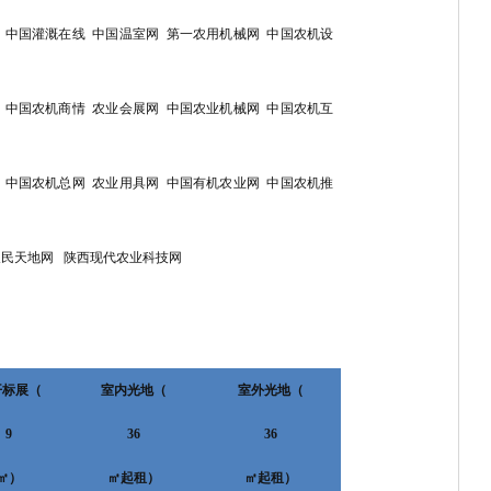
中国灌溉在线
中国温室网
第一农用机械网
中国农机设
中国农机商情
农业会展网
中国农业机械网
中国农机互
中国农机总网
农业用具网
中国有机农业网
中国农机推
农民天地网
陕西现代农业科技网
开标展（
室内光地（
室外光地（
9
36
36
㎡）
㎡起租）
㎡起租）