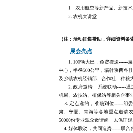
1
．农用航空等新产品、新技术
2.
农机大讲堂
（注：活动征集赞助，详细资料备
展会亮点
1.
100
辆大巴，免费接送
------
展
中心，半径
500
公里，辐射
陕西各县
及乡镇农机经销部、合作社、种粮
2.
政府邀请，系统联动
------
通
机局、农技站、植保站等相关企事
3.
定点邀约，准确到位
------
组
肃、宁夏、青海等各地重点邀请
50000
份专业观众邀请函，以保证观
4.
媒体联动，共同造势
------
联合