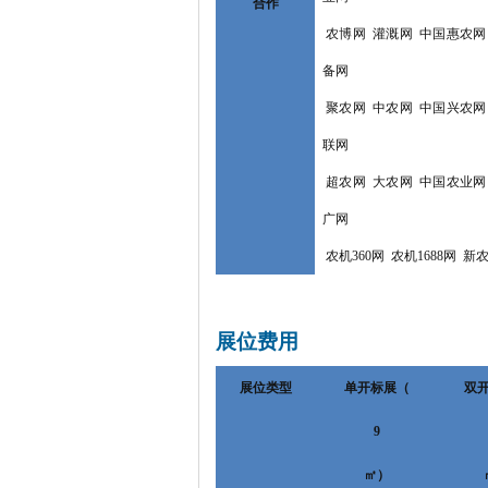
合作
农博网
灌溉网
中国惠农网
备网
聚农网
中农网
中国兴农网
联网
超农网
大农网
中国农业网
广网
农机
360
网
农机
1688
网
新
展位费用
展位类型
单开标展（
双
9
㎡）